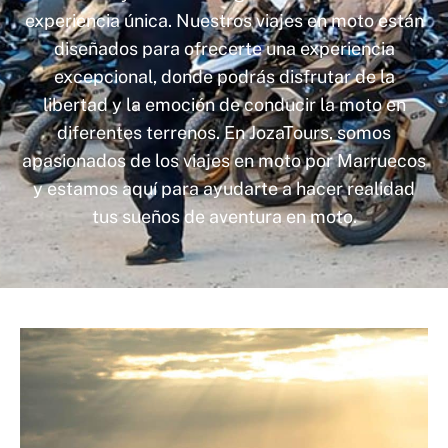
experiencia única. Nuestros viajes en moto están
diseñados para ofrecerte una experiencia
excepcional, donde podrás disfrutar de la
libertad y la emoción de conducir la moto en
diferentes terrenos. En JozaTours, somos
apasionados de los viajes en moto por Marruecos
y estamos aquí para ayudarte a hacer realidad
tus sueños de aventura en moto.