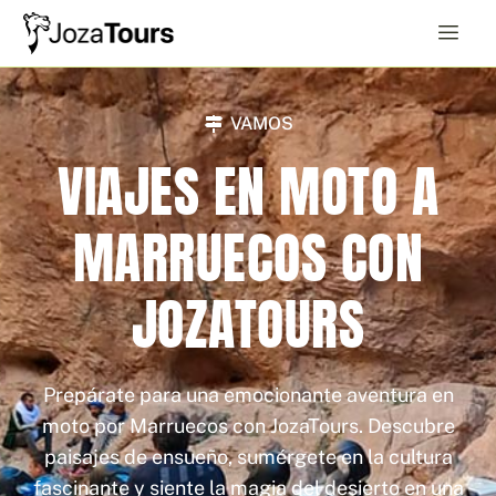
Ir
al
contenido
VAMOS
VIAJES EN MOTO A
MARRUECOS CON
JOZATOURS
Prepárate para una emocionante aventura en
moto por Marruecos con JozaTours. Descubre
paisajes de ensueño, sumérgete en la cultura
fascinante y siente la magia del desierto en una